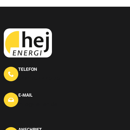
TELEFON
0451 703 440 20
E-MAIL
info@hej-en.de
ANSCHRIFT