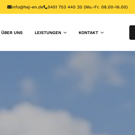
info@hej-en.de
0451 703 440 20 (Mo.-Fr. 08.00-16.00)
ÜBER UNS
LEISTUNGEN
KONTAKT