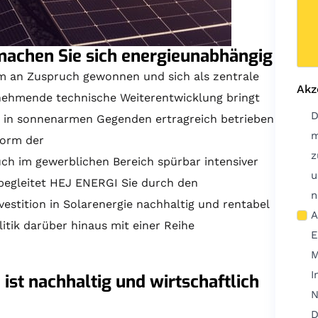
machen Sie sich energieunabhängig
m an Zuspruch gewonnen und sich als zentrale
Akz
unehmende technische Weiterentwicklung bringt
D
ch in sonnenarmen Gegenden ertragreich betrieben
m
Form der
z
h im gewerblichen Bereich spürbar intensiver
u
 begleitet HEJ ENERGI Sie durch den
n
vestition in Solarenergie nachhaltig und rentabel
Anf
litik darüber hinaus mit einer Reihe
E
M
I
e ist nachhaltig und wirtschaftlich
N
D