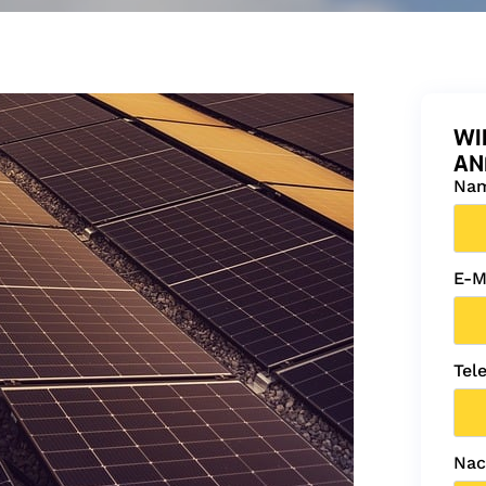
WI
AN
Na
E-M
Tel
Nac