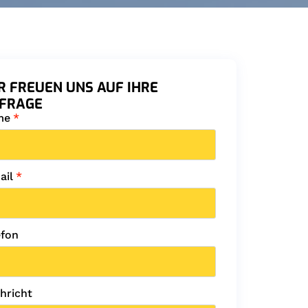
R FREUEN UNS AUF IHRE
FRAGE
me
*
ail
*
efon
hricht