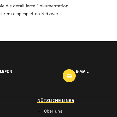
e die detaillierte
Dokumentation
.
serem eingespielten Netzwerk.
ELEFON
E-MAIL
451 703 440 20
info@hej-en.de
NÜTZLICHE LINKS
Über uns