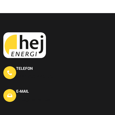
TELEFON
0451 703 440 20
E-MAIL
info@hej-en.de