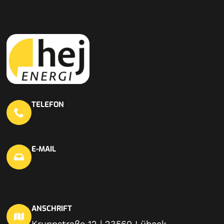
TELEFON
0451 703 440 20
E-MAIL
info@hej-en.de
ANSCHRIFT
Kruppstraße 12 | 23560 Lübeck