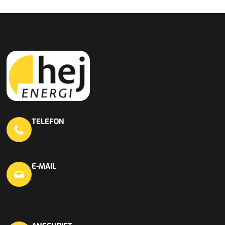
TELEFON
0451 703 440 20
E-MAIL
info@hej-en.de