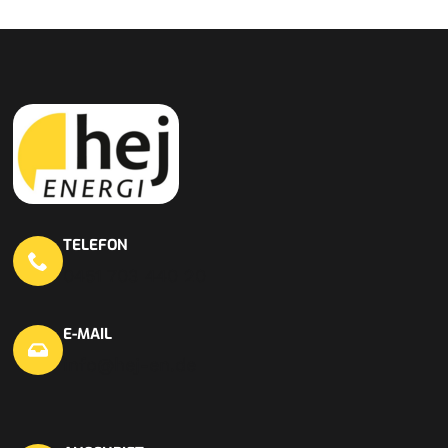
TELEFON
0451 703 440 20
E-MAIL
info@hej-en.de