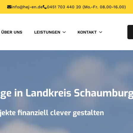
info@hej-en.de
0451 703 440 20 (Mo.-Fr. 08.00-16.00)
ÜBER UNS
LEISTUNGEN
KONTAKT
age in Landkreis Schaumbur
ekte finanziell clever gestalten