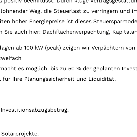
 positiv beeinflusst. Durch kluge Vertragsgestaltun
 lohnender Weg, die Steuerlast zu verringern und i
iten hoher Energiepreise ist dieses Steuersparmode
en Sie auch hier:
Dachflächenverpachtung
,
Kapitala
nlagen ab 100 kW (peak) zeigen wir Verpächtern von
 zweifach
macht es möglich, bis zu 50 % der geplanten Inves
l für Ihre Planungssicherheit und Liquidität.
Investitionsabzugsbetrag.
 Solarprojekte.