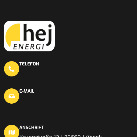
TELEFON
0451 703 440 20
E-MAIL
info@hej-en.de
ANSCHRIFT
Kruppstraße 12 | 23560 Lübeck