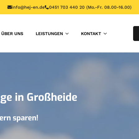
info@hej-en.de
0451 703 440 20 (Mo.-Fr. 08.00-16.00)
ÜBER UNS
LEISTUNGEN
KONTAKT
ge in Großheide
ern sparen!