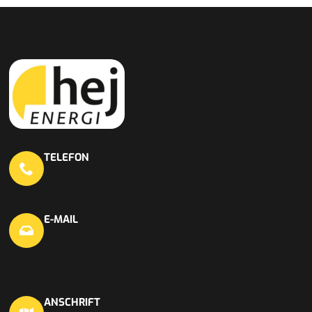
TELEFON
0451 703 440 20
E-MAIL
info@hej-en.de
ANSCHRIFT