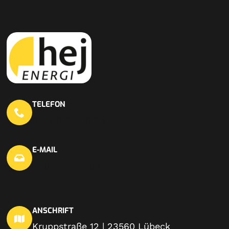
TELEFON
0451 703 440 20
E-MAIL
info@hej-en.de
ANSCHRIFT
Kruppstraße 12 | 23560 Lübeck