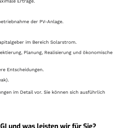
ximale Erträge.
nbetriebnahme der PV-Anlage.
Kapitalgeber im Bereich Solarstrom.
jektierung
,
Planung
, Realisierung und ökonomische
here Entscheidungen.
ak).
ungen im Detail vor. Sie können sich ausführlich
GI und was leisten wir für Sie?