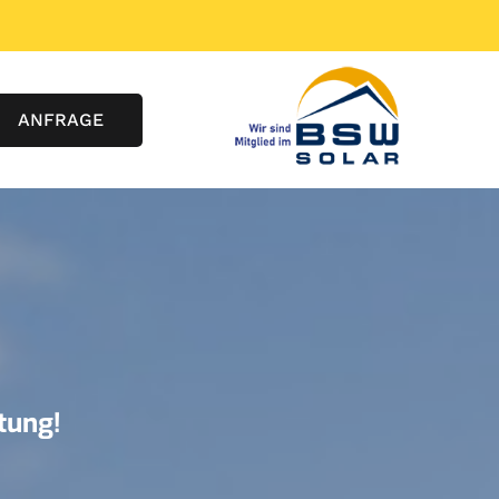
ANFRAGE
tung!