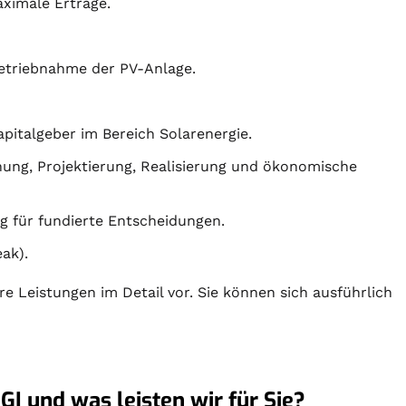
ximale Erträge.
betriebnahme der PV-Anlage.
apitalgeber im Bereich Solarenergie.
nung
,
Projektierung
, Realisierung und ökonomische
g für fundierte Entscheidungen.
ak).
re Leistungen im Detail vor. Sie können sich ausführlich
GI und was leisten wir für Sie?