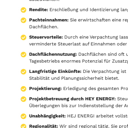
Rendite:
Erschließung und Identizierung lang
Pachteinnahmen:
Sie erwirtschaften eine r
Dachflächen.
Steuervorteile:
Durch eine Verpachtung lass
verminderte Steuerlast auf Einnahmen oder
Dachflächennutzung:
Dachflächen sind oft 
Tagesbetriebs enormes Potenzial für Zusatz
Langfristige Einkünfte:
Die Verpachtung ist 
Stabilität und Planungssicherheit bietet.
Projektierung
:
Erledigung des gesamten Pr
Projektbetreuung durch HEY ENERGY:
Steue
Überlegungen bis zur Indienststellung der A
Unabhängigkeit:
HEJ ENERGI arbeitet vollst
Regionalität:
Wir sind regional tätig. Sie pr