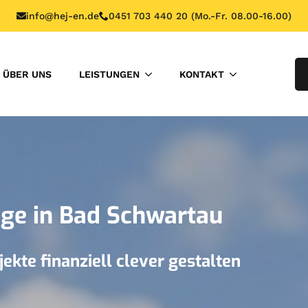
info@hej-en.de
0451 703 440 20 (Mo.-Fr. 08.00-16.00)
ÜBER UNS
LEISTUNGEN
KONTAKT
ge in Bad Schwartau
ekte finanziell clever gestalten