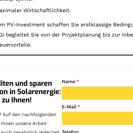
ximaler Wirtschaftlichkeit.
nem PV-Investment schaffen Sie erstklassige Bedin
 begleitet Sie von der Projektplanung bis zur Inbe
uervorteile.
diten und sparen
Name
*
ion in Solarenergie:
 zu Ihnen!
E-Mail
*
? Auf den nachfolgenden
e Ihnen unsere Arbeit
Telefon
 auch persönlich jederzeit