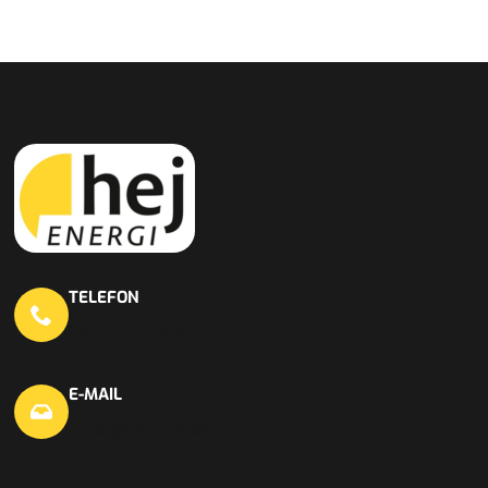
TELEFON
0451 703 440 20
E-MAIL
info@hej-en.de