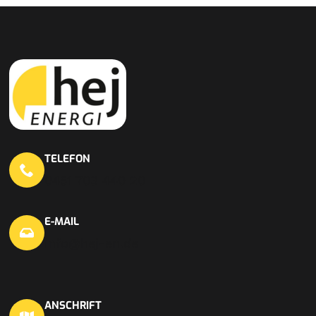
TELEFON
0451 703 440 20
E-MAIL
info@hej-en.de
ANSCHRIFT