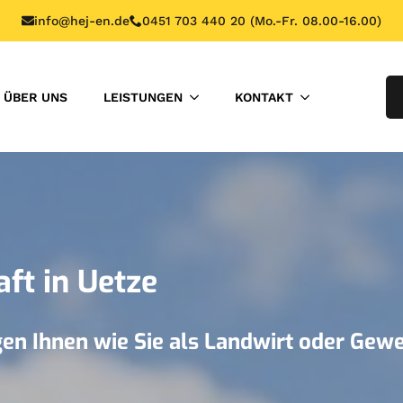
info@hej-en.de
0451 703 440 20 (Mo.-Fr. 08.00-16.00)
ÜBER UNS
LEISTUNGEN
KONTAKT
ft in Uetze
eigen Ihnen wie Sie als Landwirt oder Ge