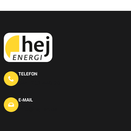
TELEFON
0451 703 440 20
E-MAIL
info@hej-en.de