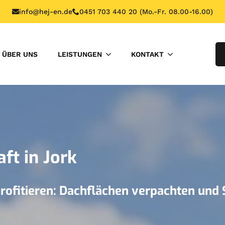
info@hej-en.de
0451 703 440 20 (Mo.-Fr. 08.00-16.00)
ÜBER UNS
LEISTUNGEN
KONTAKT
ft in Jork
ofitieren: Dachflächen verpachten und 