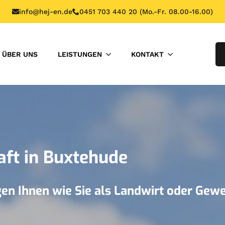
info@hej-en.de
0451 703 440 20 (Mo.-Fr. 08.00-16.00)
ÜBER UNS
LEISTUNGEN
KONTAKT
ft in Buxtehude
eigen Ihnen wie Sie als Landwirt oder Ge