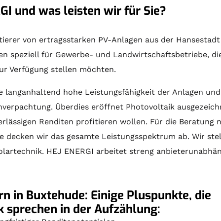
GI und was leisten wir für Sie?
ektierer von ertragsstarken PV-Anlagen aus der Hansestad
en
speziell für Gewerbe- und Landwirtschaftsbetriebe, di
zur Verfügung stellen möchten.
e langanhaltend hohe Leistungsfähigkeit der Anlagen und
nverpachtung. Überdies eröffnet Photovoltaik ausgezeichn
rlässigen Renditen profitieren wollen. Für die
Beratung
n
e decken wir das gesamte Leistungsspektrum ab. Wir stel
olartechnik
. HEJ ENERGI arbeitet streng anbieterunabhäng
n in Buxtehude: Einige Pluspunkte, die
ik sprechen in der Aufzählung: