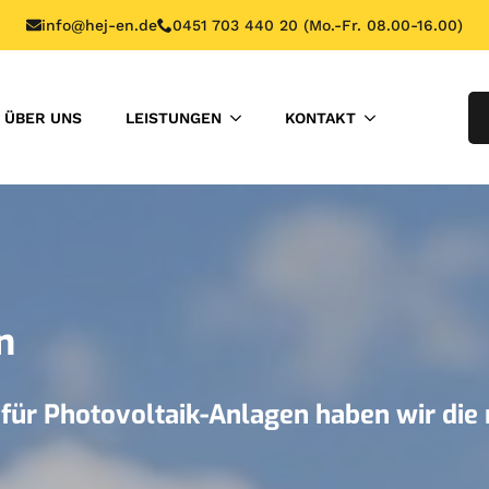
info@hej-en.de
0451 703 440 20 (Mo.-Fr. 08.00-16.00)
ÜBER UNS
LEISTUNGEN
KONTAKT
n
ür Photovoltaik-Anlagen haben wir die r