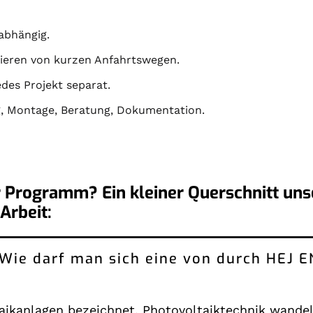
abhängig.
itieren von kurzen Anfahrtswegen.
des Projekt separat.
g
,
Montage
,
Beratung
,
Dokumentation
.
 Programm? Ein kleiner Querschnitt uns
Arbeit:
: Wie darf man sich eine von durch HEJ 
ikanlagen bezeichnet. Photovoltaiktechnik wandelt