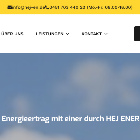
info@hej-en.de
0451 703 440 20 (Mo.-Fr. 08.00-16.00)
ÜBER UNS
LEISTUNGEN
KONTAKT
e
r Energieertrag mit einer durch HEJ ENE