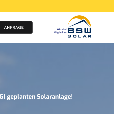
ANFRAGE
RGI geplanten Solaranlage!