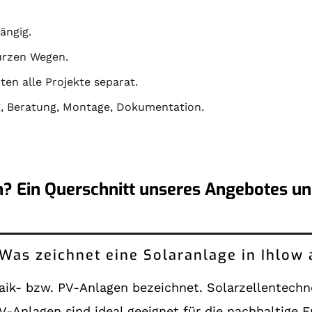
ängig.
kurzen Wegen.
en alle Projekte separat.
g
,
Beratung
,
Montage
,
Dokumentation
.
n? Ein Querschnitt unseres Angebotes un
: Was zeichnet eine Solaranlage in Ihlow
ik- bzw. PV-Anlagen bezeichnet. Solarzellentechno
V-Anlagen sind ideal geeignet für die nachhaltige 