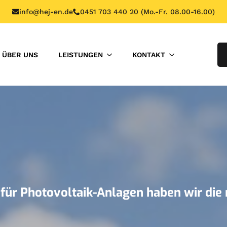
info@hej-en.de
0451 703 440 20 (Mo.-Fr. 08.00-16.00)
ÜBER UNS
LEISTUNGEN
KONTAKT
ür Photovoltaik-Anlagen haben wir die r