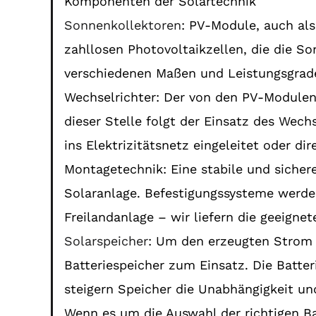
Komponenten der Solartechnik
Sonnenkollektoren
: PV-Module, auch als
zahllosen Photovoltaikzellen, die die S
verschiedenen Maßen und Leistungsgraden
Wechselrichter: Der von den PV-Modulen
dieser Stelle folgt der Einsatz des Wec
ins Elektrizitätsnetz eingeleitet oder d
Montagetechnik: Eine stabile und siche
Solaranlage. Befestigungssysteme werde
Freilandanlage – wir liefern die geeigne
Solarspeicher
: Um den erzeugten Strom
Batteriespeicher zum Einsatz. Die Batt
steigern Speicher die Unabhängigkeit und
Wenn es um die Auswahl der richtigen Ba