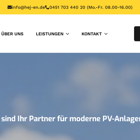
info@hej-en.de
0451 703 440 20 (Mo.-Fr. 08.00-16.00)
ÜBER UNS
LEISTUNGEN
KONTAKT
 sind Ihr Partner für moderne PV-Anlage