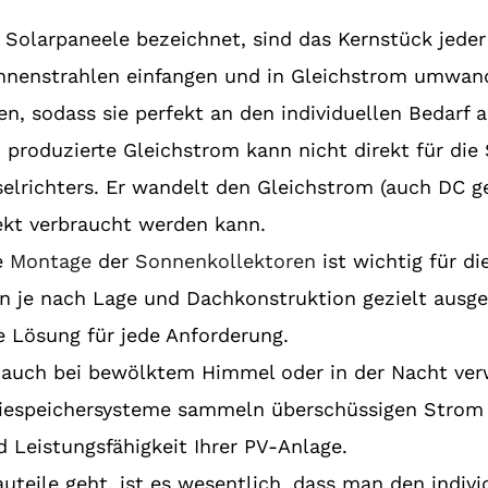
 Solarpaneele bezeichnet, sind das Kernstück jeder
onnenstrahlen einfangen und in Gleichstrom umwand
, sodass sie perfekt an den individuellen Bedarf
 produzierte Gleichstrom kann nicht direkt für di
hselrichters. Er wandelt den Gleichstrom (auch DC
irekt verbraucht werden kann.
re
Montage
der
Sonnenkollektoren
ist wichtig für di
n je nach Lage und Dachkonstruktion gezielt ausge
te Lösung für jede Anforderung.
 auch bei bewölktem Himmel oder in der Nacht v
eriespeichersysteme sammeln überschüssigen Strom 
 Leistungsfähigkeit Ihrer PV-Anlage.
uteile geht, ist es wesentlich, dass man den indivi