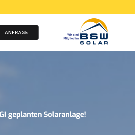
ANFRAGE
RGI geplanten Solaranlage!