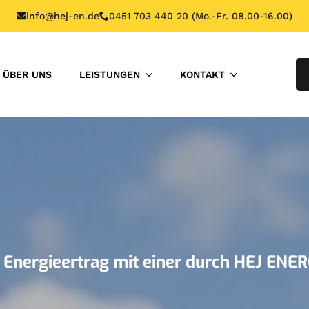
info@hej-en.de
0451 703 440 20 (Mo.-Fr. 08.00-16.00)
ÜBER UNS
LEISTUNGEN
KONTAKT
r Energieertrag mit einer durch HEJ ENE