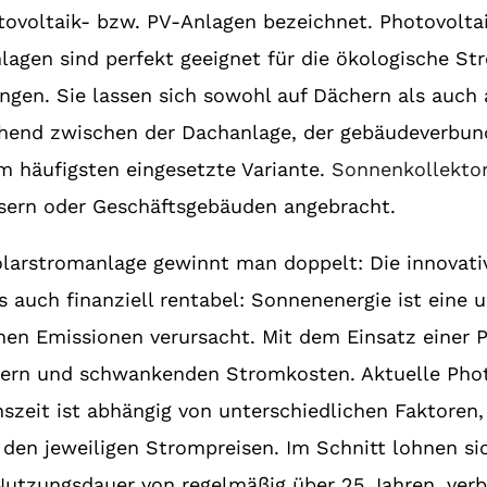
ovoltaik- bzw. PV-Anlagen bezeichnet. Photovoltai
agen sind perfekt geeignet für die ökologische St
gen. Sie lassen sich sowohl auf Dächern als auch 
hend zwischen der Dachanlage, der gebäudeverbund
am häufigsten eingesetzte Variante.
Sonnenkollekto
ern oder Geschäftsgebäuden angebracht.
olarstromanlage gewinnt man doppelt: Die innovativ
s auch finanziell rentabel: Sonnenenergie ist eine
hen Emissionen verursacht. Mit dem Einsatz einer P
gern und schwankenden Stromkosten. Aktuelle Phot
onszeit ist abhängig von unterschiedlichen Faktore
 den jeweiligen Strompreisen. Im Schnitt lohnen s
Nutzungsdauer von regelmäßig über 25 Jahren, verbl